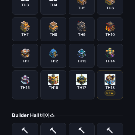
TH3
TH4
TH5
TH6
TH7
TH8
TH9
TH10
TH11
TH12
TH13
TH14
TH15
TH16
TH17
TH18
NEW
Builder Hall 베이스
🔨
🔨
🔨
🔨