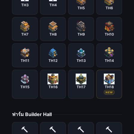
TH3
TH4
TH5
TH6
TH7
TH8
TH9
TH10
TH11
TH12
TH13
TH14
TH15
TH16
TH17
TH18
NEW
ฟาร์ม Builder Hall
🔨
🔨
🔨
🔨